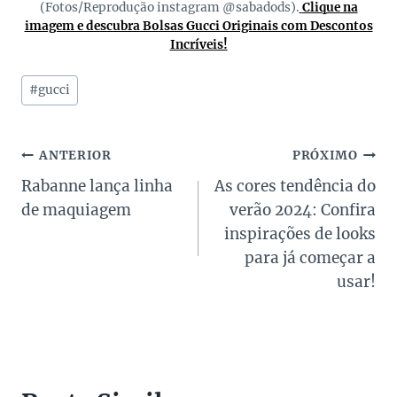
(Fotos/Reprodução instagram @sabadods).
Clique na
imagem e descubra Bolsas Gucci Originais com Descontos
Incríveis!
Tags
#
gucci
do
Post:
Navegação
ANTERIOR
PRÓXIMO
Rabanne lança linha
As cores tendência do
de
de maquiagem
verão 2024: Confira
Post
inspirações de looks
para já começar a
usar!