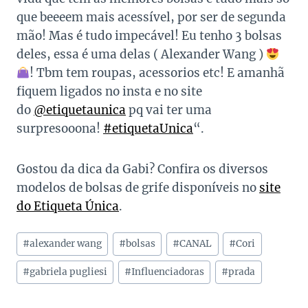
que beeeem mais acessível, por ser de segunda
mão! Mas é tudo impecável! Eu tenho 3 bolsas
deles, essa é uma delas ( Alexander Wang )
! Tbm tem roupas, acessorios etc! E amanhã
fiquem ligados no insta e no site
do
@etiquetaunica
pq vai ter uma
surpresooona!
#etiquetaUnica
“.
Gostou da dica da Gabi? Confira os diversos
modelos de bolsas de grife disponíveis no
site
do Etiqueta Única
.
Tags
#
alexander wang
#
bolsas
#
CANAL
#
Cori
do
Post:
#
gabriela pugliesi
#
Influenciadoras
#
prada