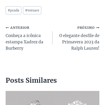
Tags
#
prada
#
versace
do
Post:
Navegação
ANTERIOR
PRÓXIMO
Conheça a icônica
O elegante desfile de
de
estampa Xadrez da
Primavera 2023 da
Post
Burberry
Ralph Lauren!
Posts Similares