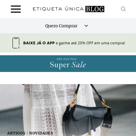
Pular
para
o
Alternar
Quero Comprar
Conteúdo
menu
filho
ARTIGOS
|
NOVIDADES