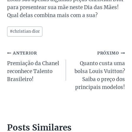
para presentear sua mãe neste Dia das Mães!
Qual delas combina mais com a sua?
Tags
#
christian dior
do
Post:
Navegação
ANTERIOR
PRÓXIMO
Premiação da Chanel
Quanto custa uma
de
reconhece Talento
bolsa Louis Vuitton?
Post
Brasileiro!
Saiba o preço dos
principais modelos!
Posts Similares