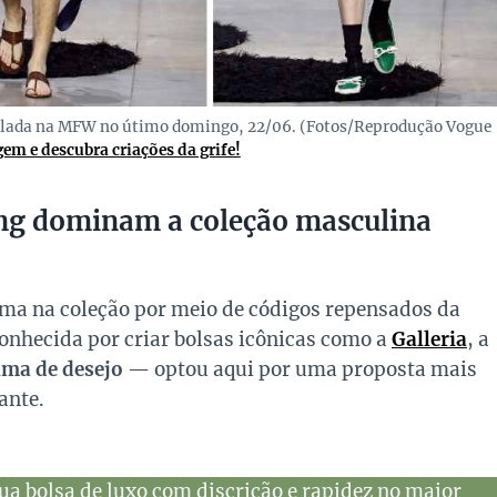
ilada na MFW no útimo domingo, 22/06. (Fotos/Reprodução Vogue
em e descubra criações da grife!
king dominam a coleção masculina
rma na coleção por meio de códigos repensados da
nhecida por criar bolsas icônicas como a
Galleria
, a
ma de desejo
— optou aqui por uma proposta mais
ante.
ua bolsa de luxo com discrição e rapidez no maior