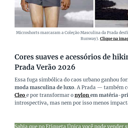
Microshorts marcaram a Coleção Masculina da Prada desf
Runway).
Clique na imag
Cores suaves e acessórios de hi
Prada Verão 2026
Essa fuga simbólica do caos urbano ganhou fo
moda masculina de luxo
. A Prada — também co
Cleo
e por transformar o
nylon
em matéria-pri
introspectiva, mas nem por isso menos impact
Sabia que no Etiqueta Única você pode vender s