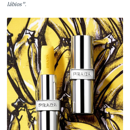
lábios”
.