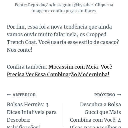
Fonte: Reprodução/Instagram @bysaher. Clique na
imagem e confira peças similares.
Por fim, essa foi a nova tendência que ainda
vamos ouvir muito falar nela, os Cropped
Trench Coat. Você usaria esse estilo de casaco?
Nos conte!
Confira também:
Mocassim com Meia: Você
Precisa Ver Essa Combinação Moderninha!
Navegação
ANTERIOR
PRÓXIMO
Bolsas Hermès: 3
Descubra a Bolsa
de
Dicas Infalíveis para
Gucci que Mais
Post
Descobrir
Combina com Você: 4
Falsificações!
Dicas para Escolher o