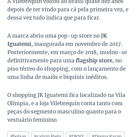
A Vilebrequin voltou ao Brasil quase dez anos
depois de ter vindo para cá pela primeira vez, e
dessa vez tudo indica que para ficar.
A marca abriu uma pop-up store no
JK
Iguatemi
, inaugurada em novembro de 2017.
Posteriormente, em março de 2018, mudou-se
definitivamente para uma
flagship store
, no
piso térreo do shopping, com o lançamento de
uma linha de maiôs e biquínis inéditos.
O shopping JK Iguatemi fica localizado na Vila
Olímpia, e a loja Vilebrequin conta tanto com
peças do segmento masculino quanto para o
vestuário feminino.
Tags
#
bolsas
#
calvin klein
#
DKNY
#
Donna Karan