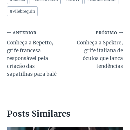
do
Post:
#
Vilebrequin
Navegação
ANTERIOR
PRÓXIMO
Conheça a Repetto,
Conheça a Spektre,
de
grife francesa
grife italiana de
Post
responsável pela
óculos que lança
criação das
tendências
sapatilhas para balé
Posts Similares