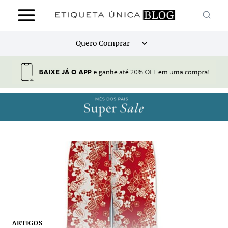
Pular
para
o
Alternar
Quero Comprar
Conteúdo
menu
filho
ARTIGOS