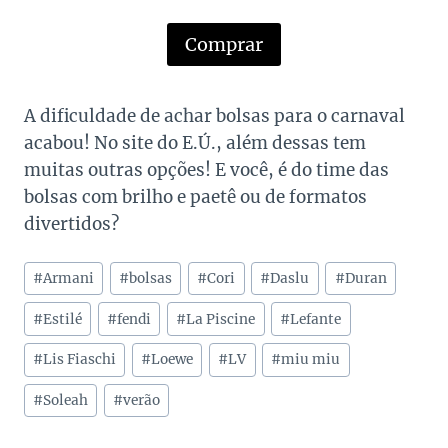
Comprar
A dificuldade de achar bolsas para o carnaval
acabou! No site do E.Ú., além dessas tem
muitas outras opções! E você, é do time das
bolsas com brilho e paetê ou de formatos
divertidos?
Tags
#
Armani
#
bolsas
#
Cori
#
Daslu
#
Duran
do
Post:
#
Estilé
#
fendi
#
La Piscine
#
Lefante
#
Lis Fiaschi
#
Loewe
#
LV
#
miu miu
#
Soleah
#
verão