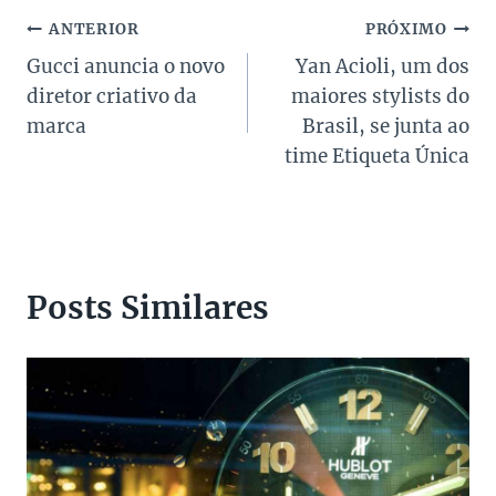
Navegação
ANTERIOR
PRÓXIMO
Gucci anuncia o novo
Yan Acioli, um dos
de
diretor criativo da
maiores stylists do
Post
marca
Brasil, se junta ao
time Etiqueta Única
Posts Similares