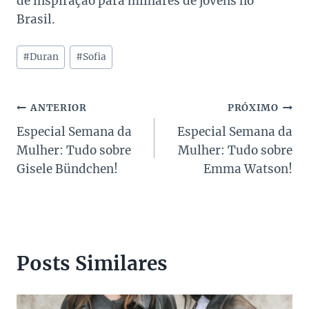
de inspiração para milhares de jovens no
Brasil.
Tags
#
Duran
#
Sofia
do
Post:
Navegação
ANTERIOR
PRÓXIMO
Especial Semana da
Especial Semana da
de
Mulher: Tudo sobre
Mulher: Tudo sobre
Post
Gisele Bündchen!
Emma Watson!
Posts Similares