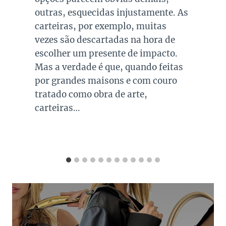
colecionadores e fãs poderão dar
lances em figurinos e acessórios que
passaram pelas mãos de Meryl
Streep, Anne Hathaway, Emily Blunt
e Stanley Tucci, com uma exposição
pública…