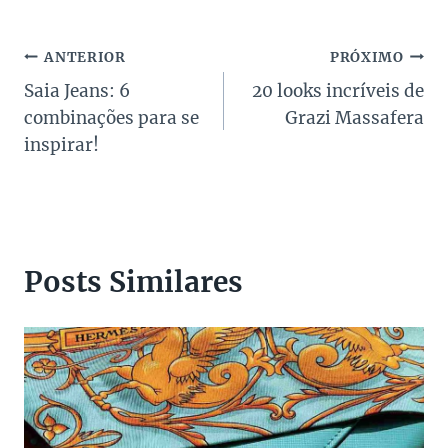
Navegação
ANTERIOR
PRÓXIMO
Saia Jeans: 6
20 looks incríveis de
de
combinações para se
Grazi Massafera
Post
inspirar!
Posts Similares