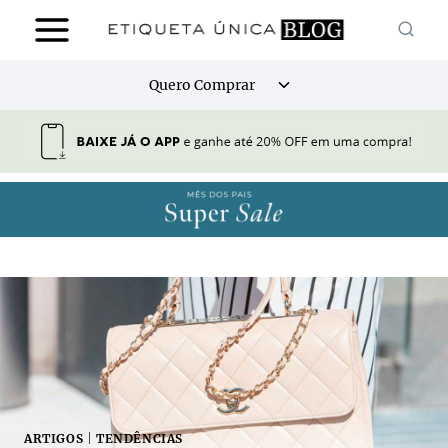
Pular
para
o
Alternar
Quero Comprar
Conteúdo
menu
filho
ARTIGOS
|
TENDÊNCIAS