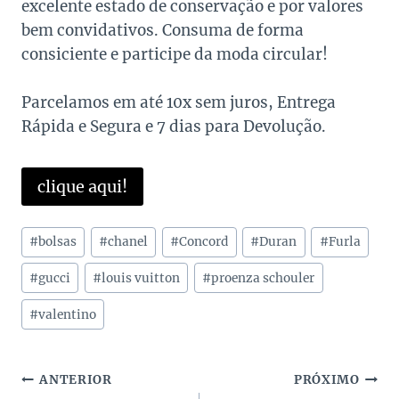
excelente estado de conservação e por valores
bem convidativos. Consuma de forma
consiciente e participe da moda circular!
Parcelamos em até 10x sem juros, Entrega
Rápida e Segura e 7 dias para Devolução.
clique aqui!
Tags
#
bolsas
#
chanel
#
Concord
#
Duran
#
Furla
do
Post:
#
gucci
#
louis vuitton
#
proenza schouler
#
valentino
Navegação
ANTERIOR
PRÓXIMO