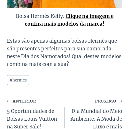
Bolsa Hermès Kelly.
Clique na imagem e
confira mais modelos da marca!
Estas são apenas algumas bolsas Hermès que
são presentes perfeitos para sua namorada
neste Dia dos Namorados! Qual destes modelos
combina mais com a sua?
Tags
#
hermes
do
Post:
Navegação
ANTERIOR
PRÓXIMO
5 Oportunidades de
Dia Mundial do Meio
de
Bolsas Louis Vuitton
Ambiente: A Moda de
Post
na Super Sale!
Luxo é mais