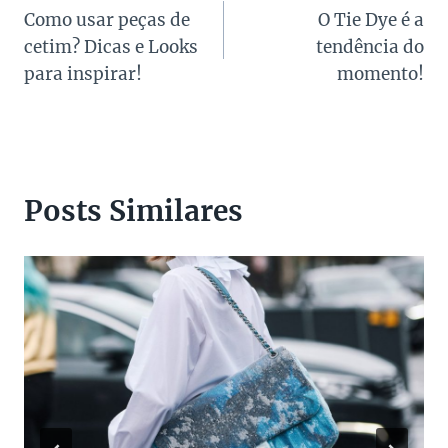
Como usar peças de
O Tie Dye é a
de
cetim? Dicas e Looks
tendência do
Post
para inspirar!
momento!
Posts Similares