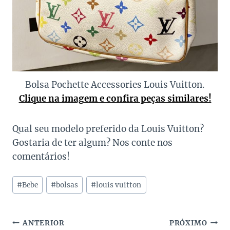
Bolsa Pochette Accessories Louis Vuitton.
Clique na imagem e confira peças similares!
Qual seu modelo preferido da Louis Vuitton?
Gostaria de ter algum? Nos conte nos
comentários!
Tags
#
Bebe
#
bolsas
#
louis vuitton
do
Post:
Navegação
ANTERIOR
PRÓXIMO