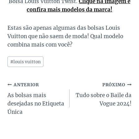
Bolsa Louis Vuitton Twist.
Clique na imagem e
confira mais modelos da marca!
Estas são apenas algumas das bolsas Louis
Vuitton que não saem de moda! Qual modelo
combina mais com você?
Tags
#
louis vuitton
do
Post:
Navegação
ANTERIOR
PRÓXIMO
As bolsas mais
Tudo sobre o Baile da
de
desejadas no Etiqueta
Vogue 2024!
Post
Única