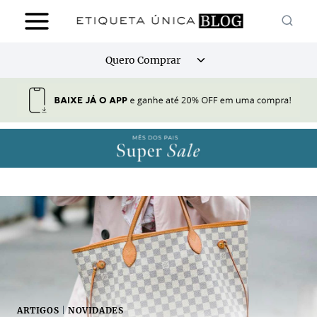
Pular
para
o
Alternar
Quero Comprar
Conteúdo
menu
filho
ARTIGOS
|
NOVIDADES