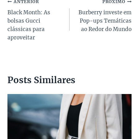
Navegação
ANTERIOR
PRÓXIMO
Black Month: As
Burberry investe em
de
bolsas Gucci
Pop-ups Temáticas
Post
clássicas para
ao Redor do Mundo
aproveitar
Posts Similares