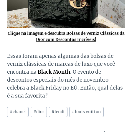
Clique na imagem e descubra Bolsas de Verniz Clássicas da
Dior com Descontos Incríveis!
Essas foram apenas algumas das bolsas de
verniz clássicas de marcas de luxo que você
encontra na
Black Month
. O evento de
descontos especiais do mês de novembro
celebra a Black Friday no EÚ. Então, qual delas
é a sua favorita?
Tags
#
chanel
#
dior
#
fendi
#
louis vuitton
do
Post: