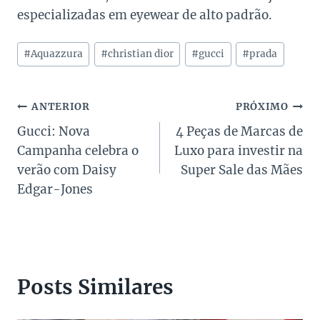
especializadas em eyewear de alto padrão.
Tags
#
Aquazzura
#
christian dior
#
gucci
#
prada
do
Post:
Navegação
ANTERIOR
PRÓXIMO
Gucci: Nova
4 Peças de Marcas de
de
Campanha celebra o
Luxo para investir na
Post
verão com Daisy
Super Sale das Mães
Edgar-Jones
Posts Similares