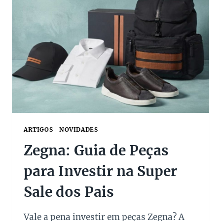
V
A
L
E
M
I
N
H
A
B
O
L
S
ARTIGOS
|
NOVIDADES
A
Zegna: Guia de Peças
D
E
para Investir na Super
L
U
Sale dos Pais
X
O
S
Vale a pena investir em peças Zegna? A