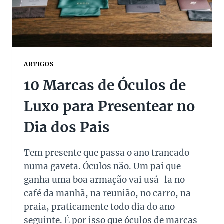
M
P
E
R
D
Í
ARTIGOS
V
10 Marcas de Óculos de
E
I
Luxo para Presentear no
S
N
Dia dos Pais
A
S
U
Tem presente que passa o ano trancado
P
numa gaveta. Óculos não. Um pai que
E
R
ganha uma boa armação vai usá-la no
S
café da manhã, na reunião, no carro, na
A
praia, praticamente todo dia do ano
L
seguinte. É por isso que óculos de marcas
E