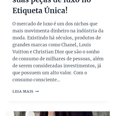
N
Etiqueta Única!
A
S
U
O mercado de luxo é um dos nichos que
P
mais movimenta dinheiro na indústria da
E
R
moda. Existindo há séculos, produtos de
S
grandes marcas como Chanel, Louis
A
Vuitton e Christian Dior que são o sonho
L
de consumo de milhares de pessoas, além
E
D
de serem consideradas investimentos, já
O
que possuem um alto valor. Com o
S
consumo consciente…
P
A
S
I
LEIA MAIS
A
S
I
2
B
0
A
2