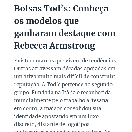
T
c
Bolsas Tod’s: Conheça
T
c
O
os modelos que
a
N
P
A
ganharam destaque com
A
r
R
Rebecca Armstrong
m
A
I
s
N
t
Existem marcas que vivem de tendências.
V
r
Outras atravessam décadas apoiadas em
E
o
S
um ativo muito mais difícil de construir:
T
n
reputação. A Tod’s pertence ao segundo
I
g
grupo. Fundada na Itália e reconhecida
R
mundialmente pelo trabalho artesanal
N
A
em couro, a maison consolidou sua
S
identidade apostando em um luxo
U
discreto, distante de logotipos
P
E