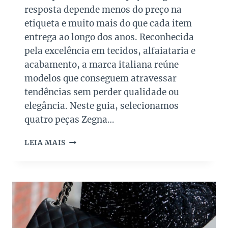
E
resposta depende menos do preço na
M
I
etiqueta e muito mais do que cada item
N
entrega ao longo dos anos. Reconhecida
O
pela excelência em tecidos, alfaiataria e
V
acabamento, a marca italiana reúne
A
?
modelos que conseguem atravessar
G
tendências sem perder qualidade ou
U
elegância. Neste guia, selecionamos
I
A
quatro peças Zegna…
D
E
Z
LEIA MAIS
A
E
V
G
A
N
L
A
I
:
A
G
Ç
U
Ã
I