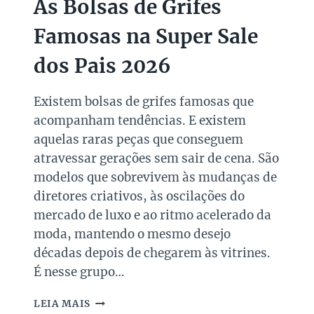
As Bolsas de Grifes
M
E
Famosas na Super Sale
T
G
dos Pais 2026
A
L
A
Existem bolsas de grifes famosas que
2
acompanham tendências. E existem
0
2
aquelas raras peças que conseguem
7
atravessar gerações sem sair de cena. São
:
modelos que sobrevivem às mudanças de
E
diretores criativos, às oscilações do
N
T
mercado de luxo e ao ritmo acelerado da
E
moda, mantendo o mesmo desejo
N
décadas depois de chegarem às vitrines.
D
A
É nesse grupo…
T
U
A
LEIA MAIS
D