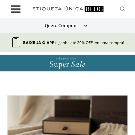
Pular
para
o
Alternar
Quero Comprar
Conteúdo
menu
filho