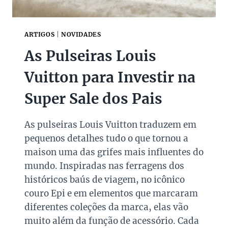
e
m
r
o
S
ARTIGOS
|
NOVIDADES
d
a
e
As Pulseiras Louis
l
l
Vuitton para Investir na
e
o
d
s
Super Sale dos Pais
o
q
s
u
As pulseiras Louis Vuitton traduzem em
P
e
pequenos detalhes tudo o que tornou a
a
g
maison uma das grifes mais influentes do
i
a
mundo. Inspiradas nas ferragens dos
s
n
históricos baús de viagem, no icônico
h
couro Epi e em elementos que marcaram
a
diferentes coleções da marca, elas vão
r
muito além da função de acessório. Cada