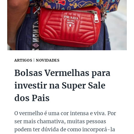
U
C
X
A
O
!
P
O
U
C
O
Ó
B
ARTIGOS
|
NOVIDADES
V
Bolsas Vermelhas para
I
A
investir na Super Sale
S
N
dos Pais
A
S
U
O vermelho é uma cor intensa e viva. Por
P
ser mais chamativa, muitas pessoas
E
R
podem ter dúvida de como incorporá-la