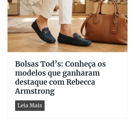
i
r
a
s
L
o
u
Bolsas Tod’s: Conheça os
i
s
modelos que ganharam
V
destaque com Rebecca
u
Armstrong
i
t
B
Leia Mais
t
o
o
l
n
s