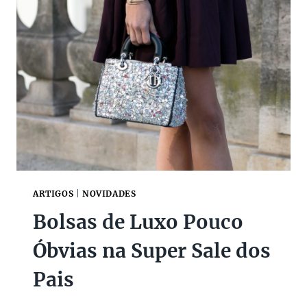
C
6
O
M
O
D
E
S
A
P
E
G
A
R
D
ARTIGOS
|
NOVIDADES
E
Bolsas de Luxo Pouco
S
U
Óbvias na Super Sale dos
A
S
Pais
P
E
Ç