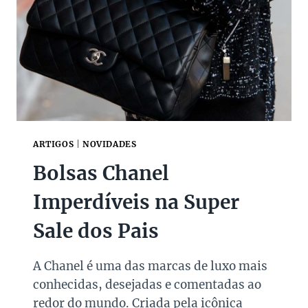
O
A
E
D
C
E
O
P
N
E
S
Ç
I
A
G
S
N
P
A
A
ARTIGOS
|
NOVIDADES
Ç
R
Bolsas Chanel
Ã
A
O
I
Imperdíveis na Super
N
V
Sale dos Pais
E
S
T
A Chanel é uma das marcas de luxo mais
I
conhecidas, desejadas e comentadas ao
R
N
redor do mundo. Criada pela icônica