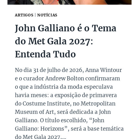
D
E
L
ARTIGOS
|
NOTÍCIAS
U
John Galliano é o Tema
X
O
do Met Gala 2027:
P
A
Entenda Tudo
R
A
P
No dia 31 de julho de 2026, Anna Wintour
R
e o curador Andrew Bolton confirmaram
E
S
o que a indústria da moda especulava
E
havia meses: a exposição de primavera
N
do Costume Institute, no Metropolitan
T
Museum of Art, será dedicada a John
E
A
Galliano. O título escolhido, “John
R
Galliano: Horizons”, será a base temática
N
do Met Gala 2027,…
O