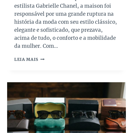
A
estilista Gabrielle Chanel, a maison foi
S
responsável por uma grande ruptura na
U
história da moda com seu estilo clássico,
P
E
elegante e sofisticado, que prezava,
R
acima de tudo, o conforto e a mobilidade
S
da mulher. Com…
A
L
B
E
LEIA MAIS
O
D
L
O
S
S
A
P
S
A
C
I
H
S
A
N
E
L
I