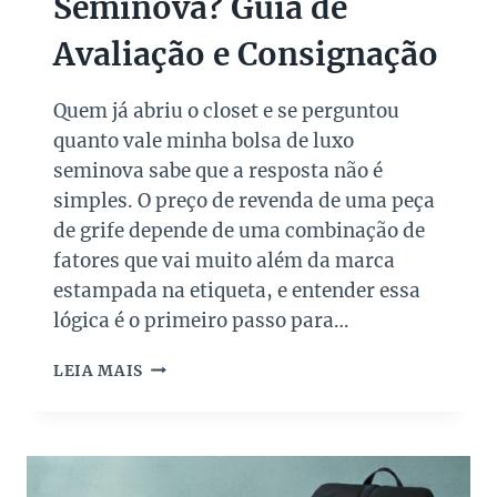
Seminova? Guia de
P
T
E
R
Avaliação e Consignação
R
O
S
N
A
G
Quem já abriu o closet e se perguntou
L
quanto vale minha bolsa de luxo
E
D
seminova sabe que a resposta não é
O
simples. O preço de revenda de uma peça
S
de grife depende de uma combinação de
P
fatores que vai muito além da marca
A
I
estampada na etiqueta, e entender essa
S
lógica é o primeiro passo para…
Q
LEIA MAIS
U
A
N
T
O