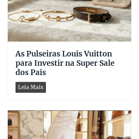
As Pulseiras Louis Vuitton
para Investir na Super Sale
dos Pais
A
Leia Mais
s
P
u
l
s
e