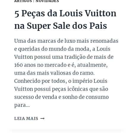
ARTIGOS
|
NOVIDADES
O
5 Peças da Louis Vuitton
S
M
na Super Sale dos Pais
O
D
E
Uma das marcas de luxo mais renomadas
L
e queridas do mundo da moda, a Louis
O
S
Vuitton possui uma tradição de mais de
Q
160 anos no mercado e é, atualmente,
U
uma das mais valiosas do ramo.
E
Conhecido por todos, o império Louis
G
A
Vuitton possui peças icônicas que são
N
sucesso de venda e sonho de consumo
H
para…
A
R
5
A
LEIA MAIS
P
M
E
D