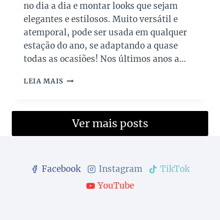
S
no dia a dia e montar looks que sejam
A
elegantes e estilosos. Muito versátil e
L
atemporal, pode ser usada em qualquer
E
D
estação do ano, se adaptando a quase
O
todas as ocasiões! Nos últimos anos a…
S
P
B
LEIA MAIS
A
O
I
L
S
S
A
Ver mais posts
S
V
E
R
Facebook
Instagram
TikTok
M
E
YouTube
L
H
A