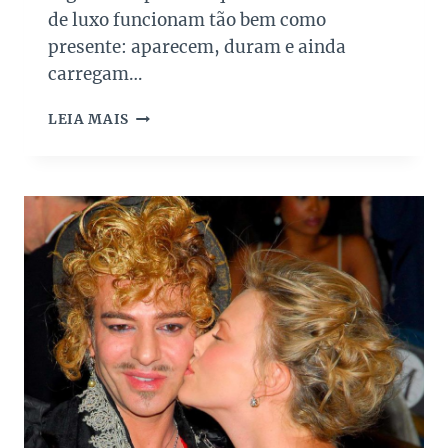
D
de luxo funcionam tão bem como
O
presente: aparecem, duram e ainda
S
carregam…
P
A
1
I
LEIA MAIS
0
S
M
A
R
C
A
S
D
E
Ó
C
U
L
O
S