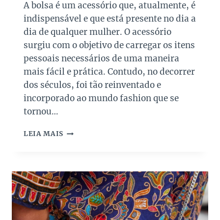
A bolsa é um acessório que, atualmente, é
A
indispensável e que está presente no dia a
S
D
dia de qualquer mulher. O acessório
E
surgiu com o objetivo de carregar os itens
L
pessoais necessários de uma maneira
U
mais fácil e prática. Contudo, no decorrer
X
O
dos séculos, foi tão reinventado e
N
incorporado ao mundo fashion que se
O
tornou…
E
T
B
I
LEIA MAIS
O
Q
L
U
S
E
A
T
S
A
D
Ú
E
N
L
I