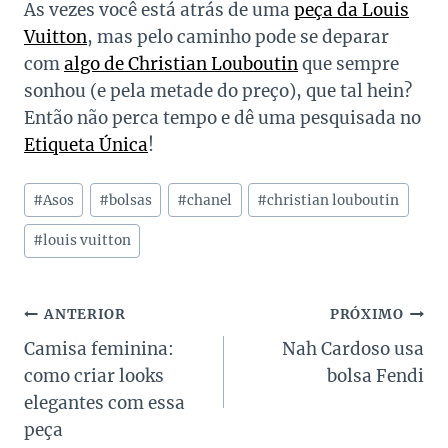
As vezes você está atrás de uma
peça da Louis
Vuitton
, mas pelo caminho pode se deparar
com
algo de Christian Louboutin
que sempre
sonhou (e pela metade do preço), que tal hein?
Então não perca tempo e dê uma pesquisada no
Etiqueta Única
!
Tags
#
Asos
#
bolsas
#
chanel
#
christian louboutin
do
Post:
#
louis vuitton
Navegação
ANTERIOR
PRÓXIMO
Camisa feminina:
Nah Cardoso usa
de
como criar looks
bolsa Fendi
Post
elegantes com essa
peça