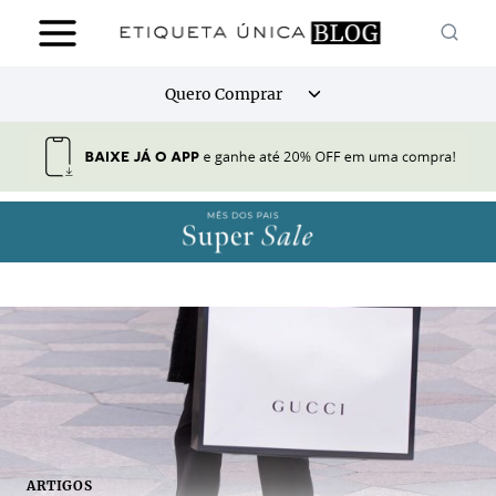
Pular
para
o
Alternar
Quero Comprar
Conteúdo
menu
filho
ARTIGOS