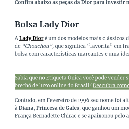
Confira abaixo as peças da Dior para investir 
Bolsa Lady Dior
A
Lady Dior
é um dos modelos mais clássicos 
de
“Chouchou”,
que significa “favorita” em fra
bolsa com características marcantes e uma ide
Sabia que no Etiqueta Única você pode vender s
brechó de luxo online do Brasil?
Descubra como 
Contudo, em Fevereiro de 1996 seu nome foi al
à
Diana, Princesa de Gales
, que ganhou um mod
França Bernadette Chirac e se apaixonou pelo 