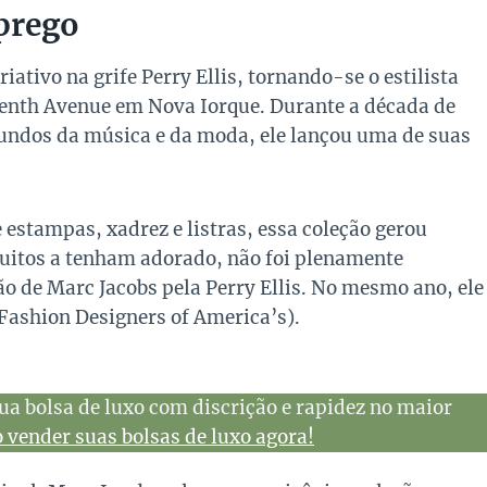
prego
ativo na grife Perry Ellis, tornando-se o estilista
venth Avenue em Nova Iorque. Durante a década de
mundos da música e da moda, ele lançou uma de suas
 estampas, xadrez e listras, essa coleção gerou
muitos a tenham adorado, não foi plenamente
 de Marc Jacobs pela Perry Ellis. No mesmo ano, ele
Fashion Designers of America’s).
ua bolsa de luxo com discrição e rapidez no maior
vender suas bolsas de luxo agora!