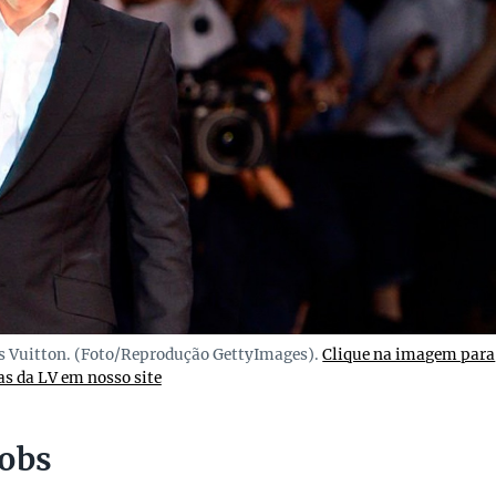
uis Vuitton. (Foto/Reprodução GettyImages).
Clique na imagem para
as da LV em nosso site
cobs