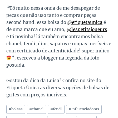
“Tô muito nessa onda de me desapegar de
peças que não uso tanto e comprar peças
second hand! essa bolsa do
@etiquetaunica
é
de uma marca que eu amo,
@lespetitsjoueurs
,
e tá novinha! lá também encontramos bolsa
chanel, fendi, dior, sapatos e roupas incríveis e
com certificado de autenticidade! super indico
”, escreveu a blogger na legenda da foto
postada.
Gostou da dica da Luisa? Confira no site do
Etiqueta Única as diversas opções de bolsas de
grifes com preços incríveis.
Tags
#
bolsas
#
chanel
#
fendi
#
Influenciadoras
do