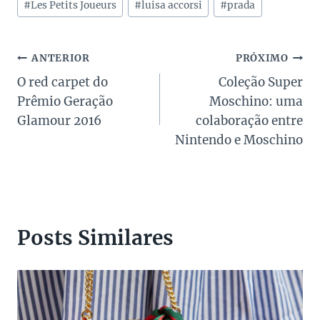
Post:
#
Les Petits Joueurs
#
luisa accorsi
#
prada
Navegação
ANTERIOR
PRÓXIMO
O red carpet do
Coleção Super
de
Prêmio Geração
Moschino: uma
Post
Glamour 2016
colaboração entre
Nintendo e Moschino
Posts Similares