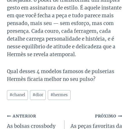
desejadas: o poder de transformar um simples
gesto em assinatura de estilo. É aquele instante
em que você fecha a peça e tudo parece mais
pensado, mais seu — sem esforço, mas com
presença. Cada couro, cada ferragem, cada
detalhe carrega personalidade e história, e é
nesse equilíbrio de atitude e delicadeza que a
Hermès se revela atemporal.
Qual desses 4 modelos famosos de pulserias
Hermès ficaria melhor no seu pulso?
Tags
#
chanel
#
dior
#
hermes
do
Post:
Navegação
ANTERIOR
PRÓXIMO
As bolsas crossbody
As peças favoritas da