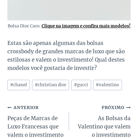
Bolsa Dior Caro.
Clique na imagem e confira mais modelos!
Estas são apenas algumas das bolsas
crossbody de grandes marcas de luxo que são
estilosas e valem o investimento! Qual destes
modelos você gostaria de investir?
Tags
#
chanel
#
christian dior
#
gucci
#
valentino
do
Post:
Navegação
ANTERIOR
PRÓXIMO
Peças de Marcas de
As Bolsas da
de
Luxo Francesas que
Valentino que valem
Post
valem o investimento
o investimento