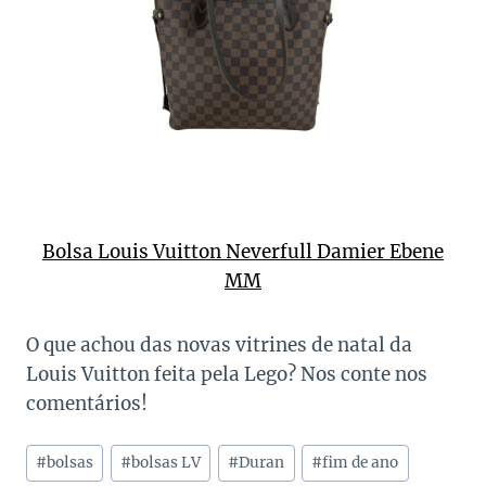
Bolsa Louis Vuitton Neverfull Damier Ebene
MM
O que achou das novas vitrines de natal da
Louis Vuitton feita pela Lego? Nos conte nos
comentários!
Tags
#
bolsas
#
bolsas LV
#
Duran
#
fim de ano
do