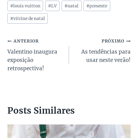
Post:
#
louis vuitton
#
LV
#
natal
#
presente
#
vitrine de natal
Navegação
ANTERIOR
PRÓXIMO
Valentino inaugura
As tendências para
de
exposição
usar neste verão!
Post
retrospectiva!
Posts Similares