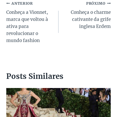
Navegação
ANTERIOR
PRÓXIMO
Conheça a Vionnet,
Conheça o charme
de
marca que voltou à
cativante da grife
Post
ativa para
inglesa Erdem
revolucionar o
mundo fashion
Posts Similares