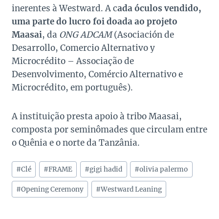
inerentes à Westward. A c
ada óculos vendido,
uma parte do lucro foi doada ao
projeto
Maasai
, da
ONG
ADCAM
(Asociación de
Desarrollo, Comercio Alternativo y
Microcrédito – Associação de
Desenvolvimento, Comércio Alternativo e
Microcrédito, em português).
A instituição presta apoio à tribo Maasai,
composta por seminômades que circulam entre
o Quênia e o norte da Tanzânia.
Tags
#
Clé
#
FRAME
#
gigi hadid
#
olivia palermo
do
Post:
#
Opening Ceremony
#
Westward Leaning