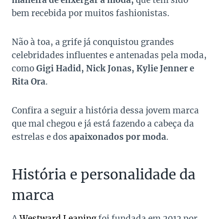
maneira de enxergar a moda,
que tem sido
bem recebida por muitos fashionistas.
Não à toa, a grife já conquistou grandes
celebridades influentes e antenadas pela moda,
como
Gigi Hadid, Nick Jonas, Kylie Jenner e
Rita Ora
.
Confira a seguir a história dessa jovem marca
que mal chegou e já está fazendo a cabeça da
estrelas e dos
apaixonados por moda
.
História e personalidade da
marca
A
Westward Leaning
foi fundada em 2012 por