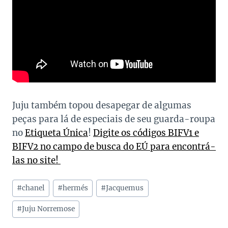
Juju também topou desapegar de algumas
peças para lá de especiais de seu guarda-roupa
no
Etiqueta Única
!
Digite os códigos BIFV1 e
BIFV2 no campo de busca do EÚ para encontrá-
las no site!
Tags
#
chanel
#
hermés
#
Jacquemus
do
Post:
#
Juju Norremose