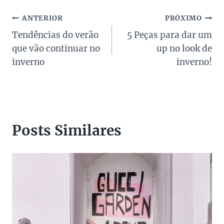
Navegação
ANTERIOR
PRÓXIMO
Tendências do verão
5 Peças para dar um
de
que vão continuar no
up no look de
Post
inverno
inverno!
Posts Similares