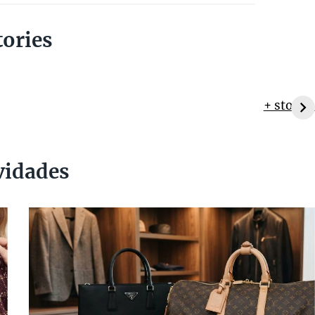
tories
+ stories
vidades