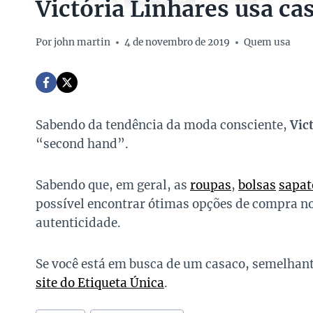
Victória Linhares usa ca
Por
john martin
4 de novembro de 2019
Quem usa
Sabendo da tendência da moda consciente,
Vic
“second hand”.
Sabendo que, em geral, as
roupas
,
bolsas
sapat
possível encontrar ótimas opções de compra no
autenticidade.
Se você está em busca de um casaco, semelhante
site do Etiqueta Única
.