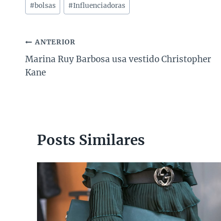
Tags
#
bolsas
#
Influenciadoras
do
Post:
Navegação
ANTERIOR
Marina Ruy Barbosa usa vestido Christopher
de
Kane
Post
Posts Similares