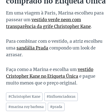
comprado no Etiqueta Única
Em uma viagem à Paris, Marina escolheu para
passear um
vestido verde neon com
transparência da grife Christopher Kane
.
Para combinar com o vestido, a atriz escolheu
uma
sandália Prada
compondo um look de
arrasar.
Faça como a Marina e escolha um
vestido
Cristopher Kane no Etiqueta Única
e pague
muito menos que o preço original.
Tags
#
Christopher Kane
#
Influenciadoras
do
Post:
#
marina ruy barbosa
#
prada