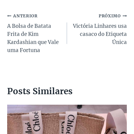
Navegação
ANTERIOR
PRÓXIMO
A Bolsa de Batata
Victória Linhares usa
de
Frita de Kim
casaco do Etiqueta
Post
Kardashian que Vale
Única
uma Fortuna
Posts Similares