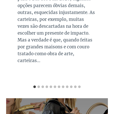
2. Entre 1º e 15 de setembro,
colecionadores e fãs poderão dar
lances em figurinos e acessórios que
passaram pelas mãos de Meryl
Streep, Anne Hathaway, Emily Blunt
e Stanley Tucci, com uma exposição
pública…