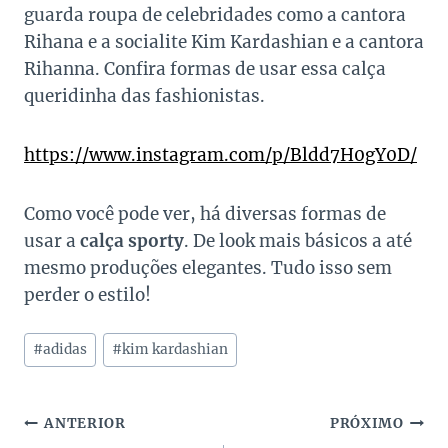
guarda roupa de celebridades como a cantora
Rihana e a socialite Kim Kardashian e a cantora
Rihanna. Confira formas de usar essa calça
queridinha das fashionistas.
https://www.instagram.com/p/Bldd7H0gY0D/
Como você pode ver, há diversas formas de
usar a
calça sporty
. De look mais básicos a até
mesmo produções elegantes. Tudo isso sem
perder o estilo!
Tags
#
adidas
#
kim kardashian
do
Post:
Navegação
ANTERIOR
PRÓXIMO