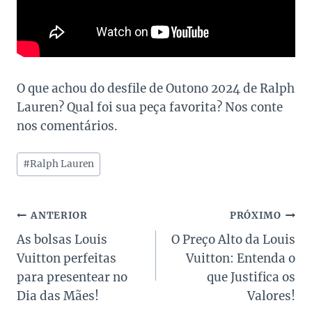
O que achou do desfile de Outono 2024 de Ralph
Lauren? Qual foi sua peça favorita? Nos conte
nos comentários.
Tags
#
Ralph Lauren
do
Post:
Navegação
ANTERIOR
PRÓXIMO
As bolsas Louis
O Preço Alto da Louis
de
Vuitton perfeitas
Vuitton: Entenda o
Post
para presentear no
que Justifica os
Dia das Mães!
Valores!