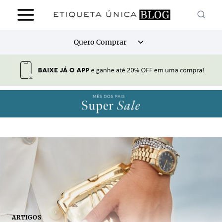
Pular
para
o
Alternar
Quero Comprar
Conteúdo
menu
filho
ARTIGOS