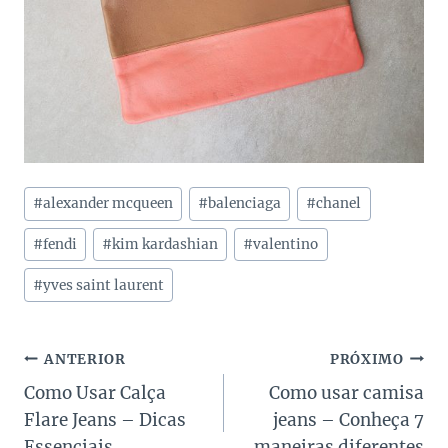
Tags
#
alexander mcqueen
#
balenciaga
#
chanel
do
Post:
#
fendi
#
kim kardashian
#
valentino
#
yves saint laurent
Navegação
ANTERIOR
PRÓXIMO
Como Usar Calça
Como usar camisa
de
Flare Jeans – Dicas
jeans – Conheça 7
Essenciais
maneiras diferentes