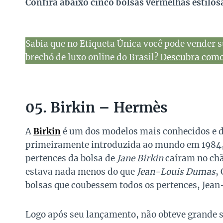
Confira abaixo cinco bolsas vermelhas estilos
Sabia que no Etiqueta Única você pode vender s
brechó de luxo online do Brasil?
Descubra como 
05. Birkin – Hermès
A
Birkin
é um dos modelos mais conhecidos e 
primeiramente introduzida ao mundo em 1984,
pertences da bolsa de
Jane Birkin
caíram no chã
estava nada menos do que
Jean-Louis Dumas
,
bolsas que coubessem todos os pertences, Jean-
Logo após seu lançamento, não obteve grande 