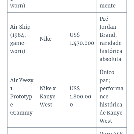
worn)
mente
Pré-
Air Ship
Jordan
(1984,
US$
Brand;
Nike
game-
1.470.000
raridade
worn)
histórica
absoluta
Único
Air Yeezy
par;
1
Nike x
US$
performa
Prototyp
Kanye
1.800.00
nce
e
West
0
histórica
Grammy
de Kanye
West
Ouro 24K