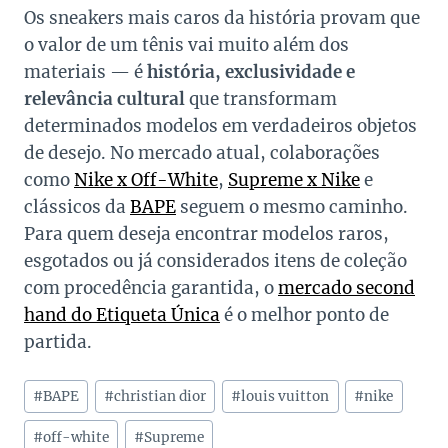
Os sneakers mais caros da história provam que
o valor de um tênis vai muito além dos
materiais — é
história, exclusividade e
relevância cultural
que transformam
determinados modelos em verdadeiros objetos
de desejo. No mercado atual, colaborações
como
Nike x Off-White
,
Supreme x Nike
e
clássicos da
BAPE
seguem o mesmo caminho.
Para quem deseja encontrar modelos raros,
esgotados ou já considerados itens de coleção
com procedência garantida, o
mercado second
hand do Etiqueta Única
é o melhor ponto de
partida.
Tags
#
BAPE
#
christian dior
#
louis vuitton
#
nike
do
Post:
#
off-white
#
Supreme