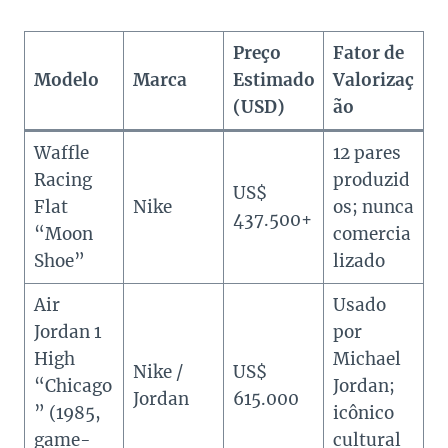
Preço
Fator de
Modelo
Marca
Estimado
Valorizaç
(USD)
ão
Waffle
12 pares
Racing
produzid
US$
Flat
Nike
os; nunca
437.500+
“Moon
comercia
Shoe”
lizado
Air
Usado
Jordan 1
por
High
Michael
Nike /
US$
“Chicago
Jordan;
Jordan
615.000
” (1985,
icônico
game-
cultural