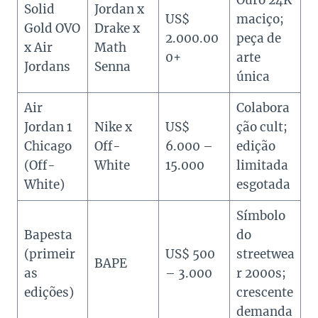
Solid
Jordan x
US$
maciço;
Gold OVO
Drake x
2.000.00
peça de
x Air
Math
0+
arte
Jordans
Senna
única
Air
Colabora
Jordan 1
Nike x
US$
ção cult;
Chicago
Off-
6.000 –
edição
(Off-
White
15.000
limitada
White)
esgotada
Símbolo
Bapesta
do
(primeir
US$ 500
streetwea
BAPE
as
– 3.000
r 2000s;
edições)
crescente
demanda