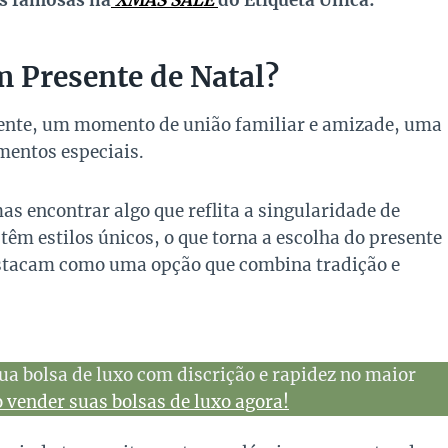
as famosas na
XMAS SALE
do Etiqueta Única:
 Presente de Natal?
ente, um momento de união familiar e amizade, uma
mentos especiais.
as encontrar algo que reflita a singularidade de
têm estilos únicos, o que torna a escolha do presente
destacam como uma opção que combina tradição e
ua bolsa de luxo com discrição e rapidez no maior
vender suas bolsas de luxo agora!