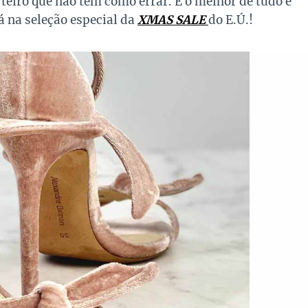
erteiro que não tem como errar. E o melhor de tudo é
á na seleção especial da
XMAS SALE
do E.Ú.!