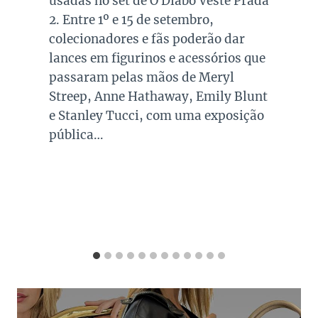
do mundo, a Hermès foi fundada em
1837 pelo seleiro francês Thierry
Hermès em Paris, França. Ao longo
de seus 187 anos de história, a
marca francesa criou modelos
icônicos de bolsas, que se tornaram
objeto de desejo para inúmeras
mulheres ao redor do planeta…