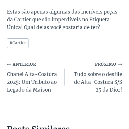
Estas são apenas algumas das incríveis peças
da Cartier que são imperdíveis no Etiqueta
Única! Qual delas você gostaria de ter?
Tags
#
Cartier
do
Post:
Navegação
ANTERIOR
PRÓXIMO
Chanel Alta-Costura
Tudo sobre o desfile
de
2025: Um Tributo ao
de Alta-Costura S/S
Post
Legado da Maison
25 da Dior!