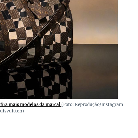
nfira mais modelos da marca!
(Foto: Reprodução/Instagram
uisvuitton)