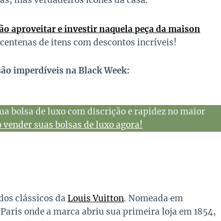
as, mas verdadeiros ícones da casa.
ão aproveitar e investir naquela peça da maison
centenas de itens com descontos incríveis!
são imperdíveis na Black Week:
ua bolsa de luxo com discrição e rapidez no maior
vender suas bolsas de luxo agora!
dos clássicos da
Louis Vuitton
. Nomeada em
 Paris onde a marca abriu sua primeira loja em 1854,