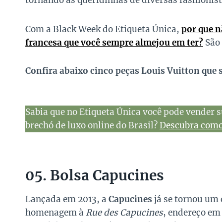
tornando as queridinhas de diversas fashionist
Com a Black Week do Etiqueta Única,
por que n
francesa que você sempre almejou em ter?
São 
Confira abaixo cinco peças Louis Vuitton que 
Sabia que no Etiqueta Única você pode vender s
brechó de luxo online do Brasil?
Descubra como 
05. Bolsa Capucines
Lançada em 2013, a
Capucines
já se tornou um 
homenagem à
Rue des Capucines
, endereço em