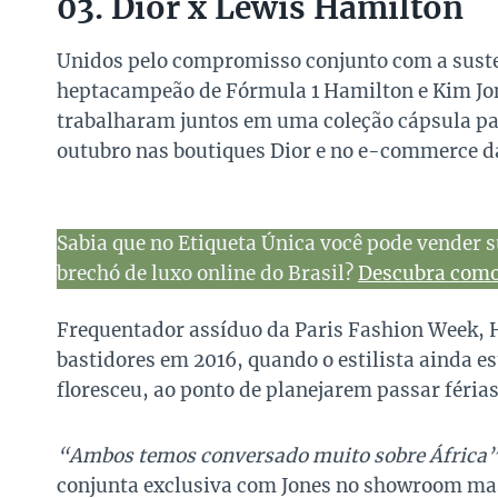
03. Dior x Lewis Hamilton
Unidos pelo compromisso conjunto com a susten
heptacampeão de Fórmula 1 Hamilton e Kim Jone
trabalharam juntos em uma coleção cápsula par
outubro nas boutiques Dior e no e-commerce da
Sabia que no Etiqueta Única você pode vender s
brechó de luxo online do Brasil?
Descubra como 
Frequentador assíduo da Paris Fashion Week, 
bastidores em 2016, quando o estilista ainda e
floresceu, ao ponto de planejarem passar féri
“Ambos temos conversado muito sobre África
conjunta exclusiva com Jones no showroom masc