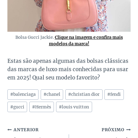
Bolsa Gucci Jackie.
Clique na imagem e confira mais
modelos da marca!
Estas são apenas algumas das bolsas clássicas
das marcas de luxo mais conhecidas para usar
em 2025! Qual seu modelo favorito?
Tags
#
balenciaga
#
chanel
#
christian dior
#
fendi
do
Post:
#
gucci
#
Hermès
#
louis vuitton
Navegação
ANTERIOR
PRÓXIMO