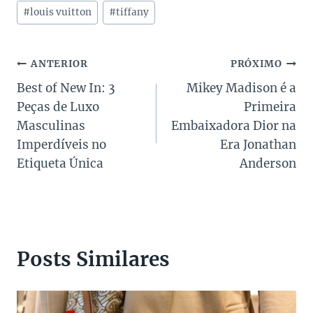
Post:
#
louis vuitton
#
tiffany
Navegação
ANTERIOR
PRÓXIMO
Best of New In: 3
Mikey Madison é a
de
Peças de Luxo
Primeira
Post
Masculinas
Embaixadora Dior na
Imperdíveis no
Era Jonathan
Etiqueta Única
Anderson
Posts Similares