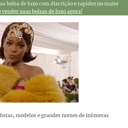
ua bolsa de luxo com discrição e rapidez no maior
vender suas bolsas de luxo agora!
ilistas, modelos e grandes nomes de inúmeras