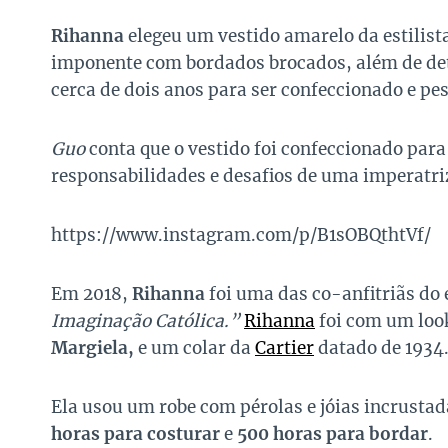
Rihanna
elegeu um vestido amarelo da estilist
imponente com bordados brocados, além de deta
cerca de dois anos para ser confeccionado e pe
Guo
conta que o vestido foi confeccionado para s
responsabilidades e desafios de uma imperatri
https://www.instagram.com/p/B1sOBQthtVf/
Em 2018,
Rihanna
foi uma das co-anfitriãs do
Imaginação Católica.”
Rihanna
foi com um loo
Margiela,
e um colar da
Cartier
datado de 1934
Ela usou um robe com pérolas e jóias incrusta
horas para costurar
e
500 horas para bordar
.