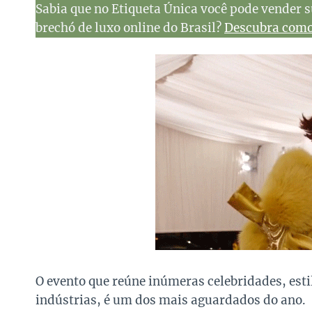
Sabia que no Etiqueta Única você pode vender s
brechó de luxo online do Brasil?
Descubra como 
O evento que reúne inúmeras celebridades, est
indústrias, é um dos mais aguardados do ano.