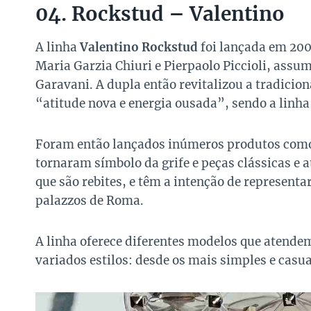
04. Rockstud – Valentino
A linha
Valentino Rockstud
foi lançada em 200
Maria Garzia Chiuri e Pierpaolo Piccioli, assu
Garavani. A dupla então revitalizou a tradic
“atitude nova e energia ousada”, sendo a linh
Foram então lançados inúmeros produtos como sa
tornaram símbolo da grife e peças clássicas e 
que são rebites, e têm a intenção de representa
palazzos de Roma.
A linha oferece diferentes modelos que atende
variados estilos: desde os mais simples e casua