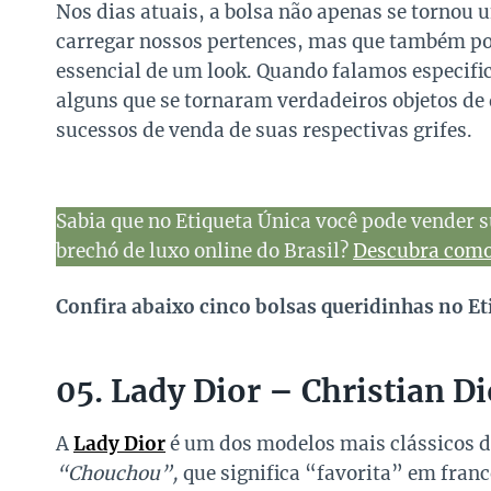
Nos dias atuais, a bolsa não apenas se tornou 
carregar nossos pertences, mas que também po
essencial de um look. Quando falamos especif
alguns que se tornaram verdadeiros objetos de
sucessos de venda de suas respectivas grifes.
Sabia que no Etiqueta Única você pode vender s
brechó de luxo online do Brasil?
Descubra como 
Confira abaixo cinco bolsas queridinhas no Et
05. Lady Dior – Christian Di
A
Lady Dior
é um dos modelos mais clássicos 
“Chouchou”,
que significa “favorita” em francê