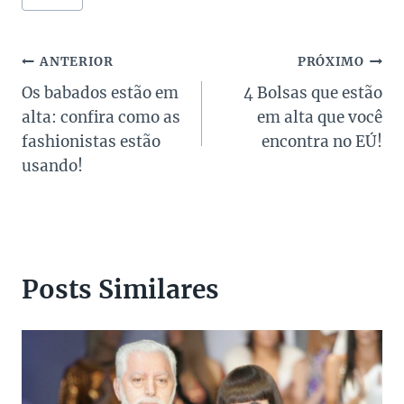
do
Post:
Navegação
ANTERIOR
PRÓXIMO
Os babados estão em
4 Bolsas que estão
de
alta: confira como as
em alta que você
Post
fashionistas estão
encontra no EÚ!
usando!
Posts Similares