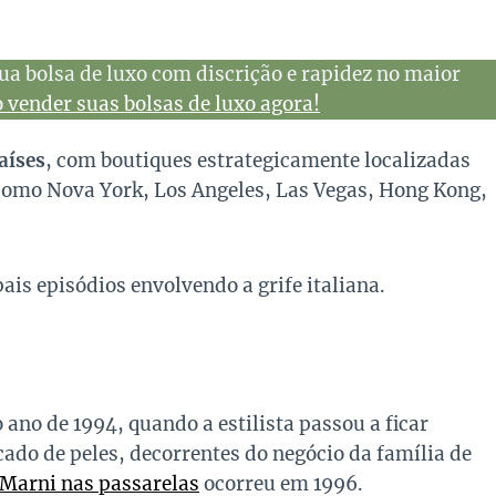
ua bolsa de luxo com discrição e rapidez no maior
vender suas bolsas de luxo agora!
aíses
, com boutiques estrategicamente localizadas
como Nova York, Los Angeles, Las Vegas, Hong Kong,
pais episódios envolvendo a grife italiana.
 ano de 1994, quando a estilista passou a ficar
ado de peles, decorrentes do negócio da família de
Marni nas passarelas
ocorreu em 1996.