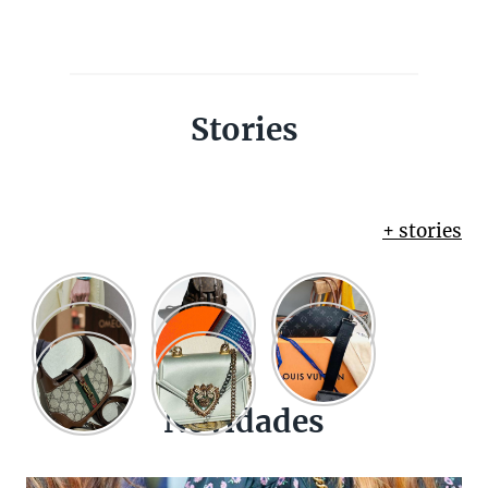
Stories
+ stories
Novidades