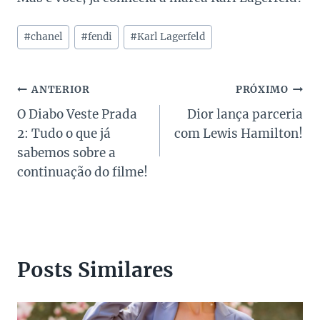
Tags
#
chanel
#
fendi
#
Karl Lagerfeld
do
Post:
Navegação
ANTERIOR
PRÓXIMO
O Diabo Veste Prada
Dior lança parceria
de
2: Tudo o que já
com Lewis Hamilton!
Post
sabemos sobre a
continuação do filme!
Posts Similares