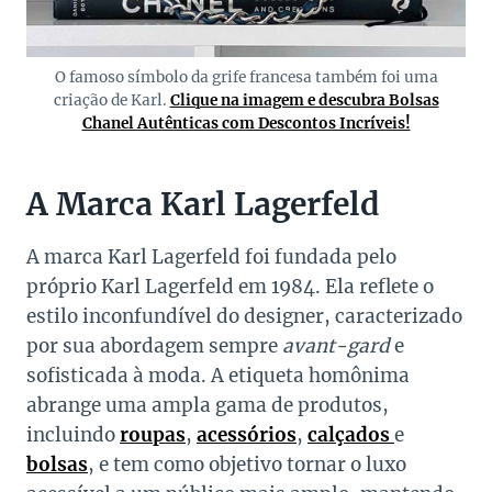
O famoso símbolo da grife francesa também foi uma
criação de Karl.
Clique na imagem e descubra Bolsas
Chanel Autênticas com Descontos Incríveis!
A Marca Karl Lagerfeld
A marca Karl Lagerfeld foi fundada pelo
próprio Karl Lagerfeld em 1984. Ela reflete o
estilo inconfundível do designer, caracterizado
por sua abordagem sempre
avant-gard
e
sofisticada à moda. A etiqueta homônima
abrange uma ampla gama de produtos,
incluindo
roupas
,
acessórios
,
calçados
e
bolsas
, e tem como objetivo tornar o luxo