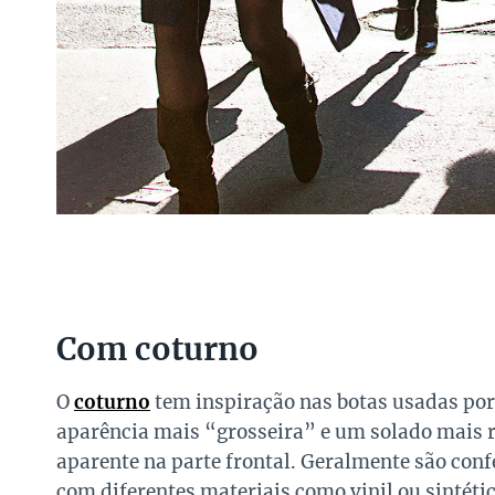
Com coturno
O
coturno
tem inspiração nas botas usadas por
aparência mais “grosseira” e um solado mais rú
aparente na parte frontal. Geralmente são co
com diferentes materiais como vinil ou sintétic