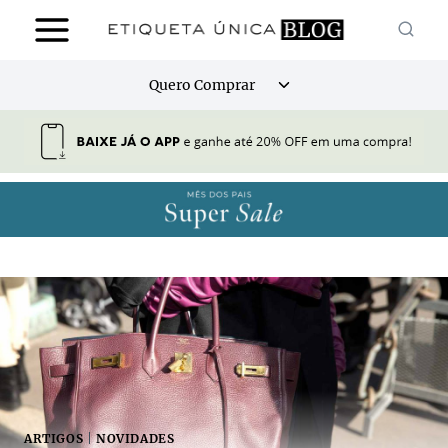
Pular
para
o
Alternar
Quero Comprar
Conteúdo
menu
filho
ARTIGOS
|
NOVIDADES