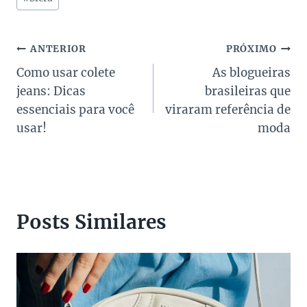
Navegação
ANTERIOR
PRÓXIMO
Como usar colete
As blogueiras
de
jeans: Dicas
brasileiras que
Post
essenciais para você
viraram referência de
usar!
moda
Posts Similares