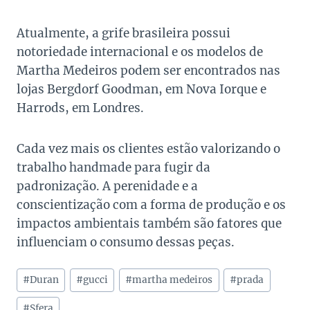
Atualmente, a grife brasileira possui
notoriedade internacional e os modelos de
Martha Medeiros podem ser encontrados nas
lojas Bergdorf Goodman, em Nova Iorque e
Harrods, em Londres.
Cada vez mais os clientes estão valorizando o
trabalho handmade para fugir da
padronização. A perenidade e a
conscientização com a forma de produção e os
impactos ambientais também são fatores que
influenciam o consumo dessas peças.
Tags
#
Duran
#
gucci
#
martha medeiros
#
prada
do
Post:
#
Sfera