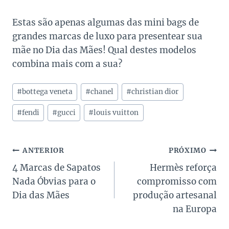
Estas são apenas algumas das mini bags de
grandes marcas de luxo para presentear sua
mãe no Dia das Mães! Qual destes modelos
combina mais com a sua?
Tags
#
bottega veneta
#
chanel
#
christian dior
do
Post:
#
fendi
#
gucci
#
louis vuitton
Navegação
ANTERIOR
PRÓXIMO
4 Marcas de Sapatos
Hermès reforça
de
Nada Óbvias para o
compromisso com
Post
Dia das Mães
produção artesanal
na Europa